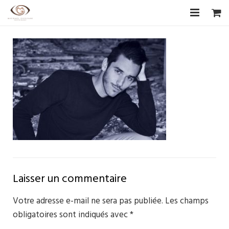
Accueil
Biographie
CV Artistique
Photographies
Les Artistes
Boutique
Laisser un commentaire
Livre d’or
Votre adresse e-mail ne sera pas publiée.
Les champs
F.A.Q
obligatoires sont indiqués avec
*
Contact