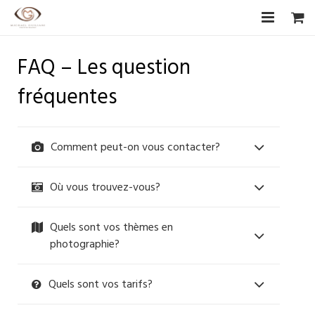
Accueil
FAQ – Les question
Biographie
fréquentes
CV Artistique
Comment peut-on vous contacter?
Photographies
Les Artistes
Où vous trouvez-vous?
Boutique
Quels sont vos thèmes en
photographie?
Livre d’or
F.A.Q
Quels sont vos tarifs?
Contact