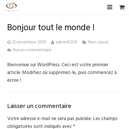
Accueil
Bonjour tout le monde !
Biographie
12 novembre 2019
admin9204
Non classé
CV Artistique
Aucun commentaire
Photographies
Bienvenue sur WordPress. Ceci est votre premier
article. Modifiez où supprimez-le, puis commencez à
Les Artistes
écrire !
Boutique
Livre d’or
Laisser un commentaire
F.A.Q
Votre adresse e-mail ne sera pas publiée.
Les champs
obligatoires sont indiqués avec
*
Contact