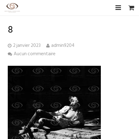
Accueil
8
Biographie
2 janvier 2023
admin9204
CV Artistique
Aucun commentaire
Photographies
Les Artistes
Boutique
Livre d’or
F.A.Q
Contact