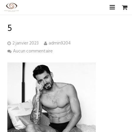
Accueil
5
Biographie
2 janvier 2023
admin9204
CV Artistique
Aucun commentaire
Photographies
Les Artistes
Boutique
Livre d’or
F.A.Q
Contact