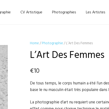
graphie
CV Artistique
Photographies
Les Artistes
Home
/
Photographie
/ L’Art Des Femmes
L’Art Des Femmes
€
10
De tous temps, le corps humain a été l’un des p
base le nu masculin était très populaire dans
La photographie d’art nu requiert une certai
effet comme pour chaque technique le matéri