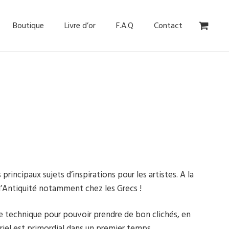
Boutique
Livre d’or
F.A.Q
Contact
rincipaux sujets d’inspirations pour les artistes. A la
 l’Antiquité notamment chez les Grecs !
ne technique pour pouvoir prendre de bon clichés, en
el est primordial dans un premier temps.