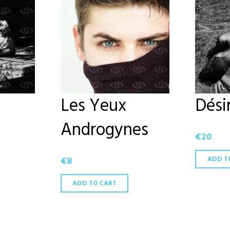
Les Yeux
Dési
Androgynes
€
20
€
8
ADD T
ADD TO CART