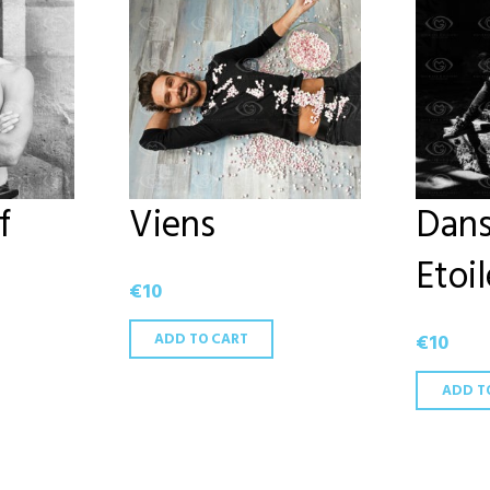
f
Viens
Dans
Etoi
€
10
ADD TO CART
€
10
ADD T