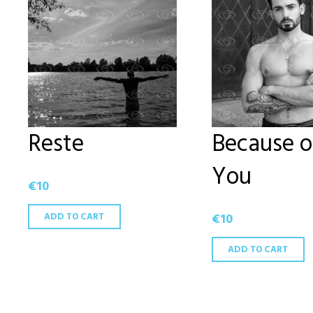
Reste
Because o
You
€
10
ADD TO CART
€
10
ADD TO CART