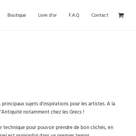
Boutique
Livre d’or
F.A.Q
Contact
rincipaux sujets d’inspirations pour les artistes. A la
 l’Antiquité notamment chez les Grecs !
ne technique pour pouvoir prendre de bon clichés, en
el est primordial dans un premier temps.