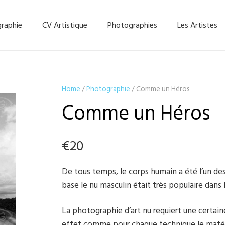
graphie
CV Artistique
Photographies
Les Artistes
Home
/
Photographie
/ Comme un Héros
Comme un Héros
€
20
De tous temps, le corps humain a été l’un des p
base le nu masculin était très populaire dans
La photographie d’art nu requiert une certai
effet comme pour chaque technique le matéri