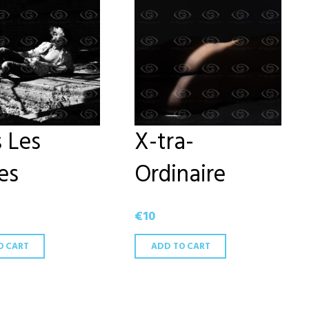
 Les
X-tra-
les
Ordinaire
€
10
O CART
ADD TO CART