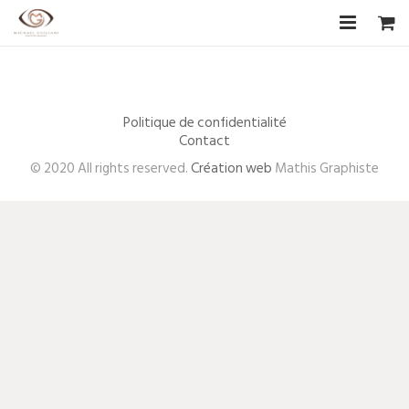
Accueil
Biographie
Politique de confidentialité
Contact
CV Artistique
© 2020 All rights reserved.
Création web
Mathis Graphiste
Photographies
Les Artistes
Boutique
Livre d’or
F.A.Q
Contact