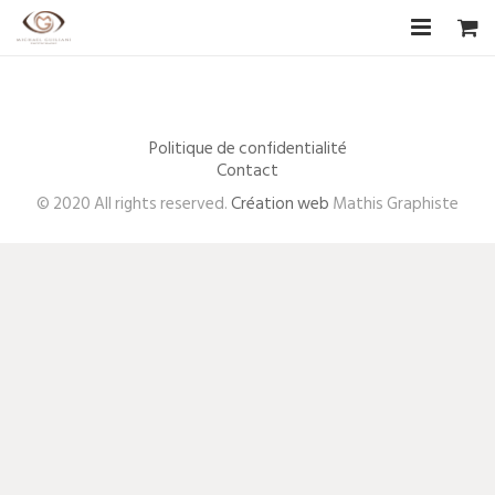
Accueil
Biographie
Politique de confidentialité
Contact
CV Artistique
© 2020 All rights reserved.
Création web
Mathis Graphiste
Photographies
Les Artistes
Boutique
Livre d’or
F.A.Q
Contact